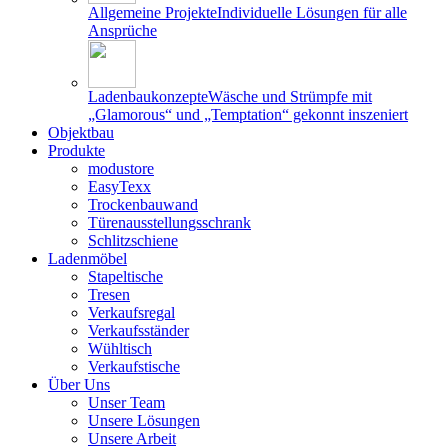
Allgemeine Projekte
Individuelle Lösungen für alle
Ansprüche
Ladenbaukonzepte
Wäsche und Strümpfe mit
„Glamorous“ und „Temptation“ gekonnt inszeniert
Objektbau
Produkte
modustore
EasyTexx
Trockenbauwand
Türenausstellungsschrank
Schlitzschiene
Ladenmöbel
Stapeltische
Tresen
Verkaufsregal
Verkaufsständer
Wühltisch
Verkaufstische
Über Uns
Unser Team
Unsere Lösungen
Unsere Arbeit