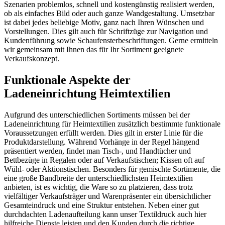
Szenarien problemlos, schnell und kostengünstig realisiert werden,
ob als einfaches Bild oder auch ganze Wandgestaltung. Umsetzbar
ist dabei jedes beliebige Motiv, ganz nach Ihren Wünschen und
Vorstellungen. Dies gilt auch für Schriftzüge zur Navigation und
Kundenführung sowie Schaufensterbeschriftungen. Gerne ermitteln
wir gemeinsam mit Ihnen das für Ihr Sortiment geeignete
Verkaufskonzept.
Funktionale Aspekte der
Ladeneinrichtung Heimtextilien
Aufgrund des unterschiedlichen Sortiments müssen bei der
Ladeneinrichtung für Heimtextilien zusätzlich bestimmte funktionale
Voraussetzungen erfüllt werden. Dies gilt in erster Linie für die
Produktdarstellung. Während Vorhänge in der Regel hängend
präsentiert werden, findet man Tisch-, und Handtücher und
Bettbezüge in Regalen oder auf Verkaufstischen; Kissen oft auf
Wühl- oder Aktionstischen. Besonders für gemischte Sortimente, die
eine große Bandbreite der unterschiedlichsten Heimtextilien
anbieten, ist es wichtig, die Ware so zu platzieren, dass trotz
vielfältiger Verkaufsträger und Warenpräsenter ein übersichtlicher
Gesamteindruck und eine Struktur entstehen. Neben einer gut
durchdachten Ladenaufteilung kann unser Textildruck auch hier
hilfreiche Dienste leisten und den Kunden durch die richtige