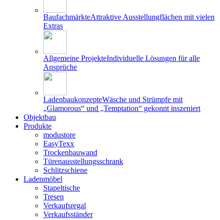
Baufachmärkte
Attraktive Ausstellungflächen mit vielen
Extras
Allgemeine Projekte
Individuelle Lösungen für alle
Ansprüche
Ladenbaukonzepte
Wäsche und Strümpfe mit
„Glamorous“ und „Temptation“ gekonnt inszeniert
Objektbau
Produkte
modustore
EasyTexx
Trockenbauwand
Türenausstellungsschrank
Schlitzschiene
Ladenmöbel
Stapeltische
Tresen
Verkaufsregal
Verkaufsständer