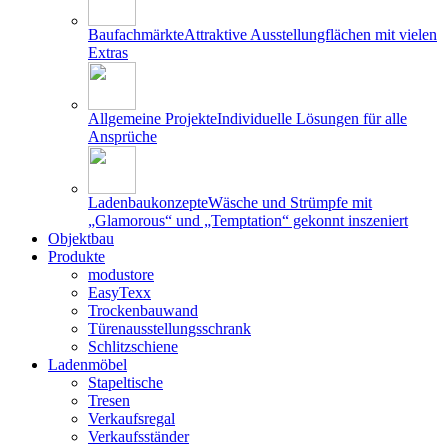
Baufachmärkte
Attraktive Ausstellungflächen mit vielen
Extras
Allgemeine Projekte
Individuelle Lösungen für alle
Ansprüche
Ladenbaukonzepte
Wäsche und Strümpfe mit
„Glamorous“ und „Temptation“ gekonnt inszeniert
Objektbau
Produkte
modustore
EasyTexx
Trockenbauwand
Türenausstellungsschrank
Schlitzschiene
Ladenmöbel
Stapeltische
Tresen
Verkaufsregal
Verkaufsständer