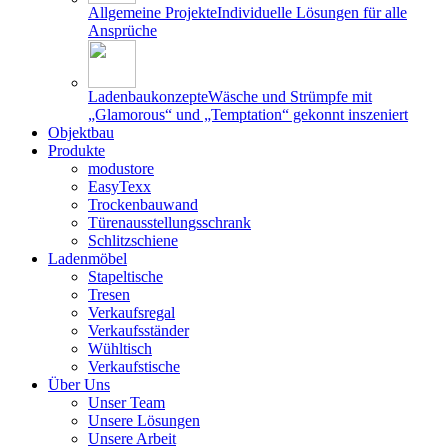
Allgemeine Projekte
Individuelle Lösungen für alle
Ansprüche
Ladenbaukonzepte
Wäsche und Strümpfe mit
„Glamorous“ und „Temptation“ gekonnt inszeniert
Objektbau
Produkte
modustore
EasyTexx
Trockenbauwand
Türenausstellungsschrank
Schlitzschiene
Ladenmöbel
Stapeltische
Tresen
Verkaufsregal
Verkaufsständer
Wühltisch
Verkaufstische
Über Uns
Unser Team
Unsere Lösungen
Unsere Arbeit