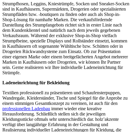
Strumpfhosen, Leggins, Kniestrümpfe, Socken und Sneaker-Socken
sind in Kaufhäusern, Supermärkten, Drogerien oder spezialisierten
Strumpfläden bzw. -boutiquen zu finden oder auch als Shop-in-
Shop-Lösung für namhafte Marken. Die verkaufsfördernde
Darstellung des Strumpfangebots richtet sich in erster Linie nach
dem Kundenklientel und natürlich nach dem jeweils gegebenen
Verkaufsraum. Während der exklusive Shop-in-Shop vielfach
Strumpfbeine, spezielle Displays und Rollständer einsetzt, kommen
in Kaufhäusern oft sogenannte Wühltische bzw. Schütten oder in
Drogerien Rückwandsysteme zum Einsatz. Ob zur Präsentation
einer eigenen Marke oder einem breitgefächerten Angebot mehrerer
Marken in Kaufhäusern oder Drogerien, wir können Ihr Partner
sein. Gerne realisieren wir Ihre individuelle Ladeneinrichtung für
Strümpfe.
Ladeneinrichtung für Bekleidung
Textilien professionell zu präsentieren und Schaufensterpuppen,
Wandregale, Kleiderständer, Tische und Spiegel für die Anprobe zu
einem stimmigen Gesamtkonzept zu vereinen, ist auch für den
professionellen Ladenbau
immer wieder eine kreative
Herausforderung. Schließlich stellen sich die jeweiligen
Kleidungsstücke oftmals sehr unterschiedlich dar. holz’akzente
verfügt über langjährige Erfahrung in der Gestaltung und
Realisierung individueller Ladeneinrichtungen für Kleidung, die