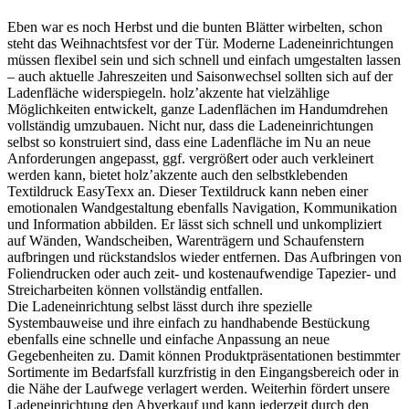
Eben war es noch Herbst und die bunten Blätter wirbelten, schon
steht das Weihnachtsfest vor der Tür. Moderne Ladeneinrichtungen
müssen flexibel sein und sich schnell und einfach umgestalten lassen
– auch aktuelle Jahreszeiten und Saisonwechsel sollten sich auf der
Ladenfläche widerspiegeln. holz’akzente hat vielzählige
Möglichkeiten entwickelt, ganze Ladenflächen im Handumdrehen
vollständig umzubauen. Nicht nur, dass die Ladeneinrichtungen
selbst so konstruiert sind, dass eine Ladenfläche im Nu an neue
Anforderungen angepasst, ggf. vergrößert oder auch verkleinert
werden kann, bietet holz’akzente auch den selbstklebenden
Textildruck EasyTexx an. Dieser Textildruck kann neben einer
emotionalen Wandgestaltung ebenfalls Navigation, Kommunikation
und Information abbilden. Er lässt sich schnell und unkompliziert
auf Wänden, Wandscheiben, Warenträgern und Schaufenstern
aufbringen und rückstandslos wieder entfernen. Das Aufbringen von
Foliendrucken oder auch zeit- und kostenaufwendige Tapezier- und
Streicharbeiten können vollständig entfallen.
Die Ladeneinrichtung selbst lässt durch ihre spezielle
Systembauweise und ihre einfach zu handhabende Bestückung
ebenfalls eine schnelle und einfache Anpassung an neue
Gegebenheiten zu. Damit können Produktpräsentationen bestimmter
Sortimente im Bedarfsfall kurzfristig in den Eingangsbereich oder in
die Nähe der Laufwege verlagert werden. Weiterhin fördert unsere
Ladeneinrichtung den Abverkauf und kann jederzeit durch den