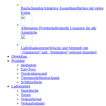
Baufachmärkte
Attraktive Ausstellungflächen mit vielen
Extras
Allgemeine Projekte
Individuelle Lösungen für alle
Ansprüche
Ladenbaukonzepte
Wäsche und Strümpfe mit
„Glamorous“ und „Temptation“ gekonnt inszeniert
Objektbau
Produkte
modustore
EasyTexx
Trockenbauwand
Türenausstellungsschrank
Schlitzschiene
Ladenmöbel
Stapeltische
Tresen
Verkaufsregal
Verkaufsständer