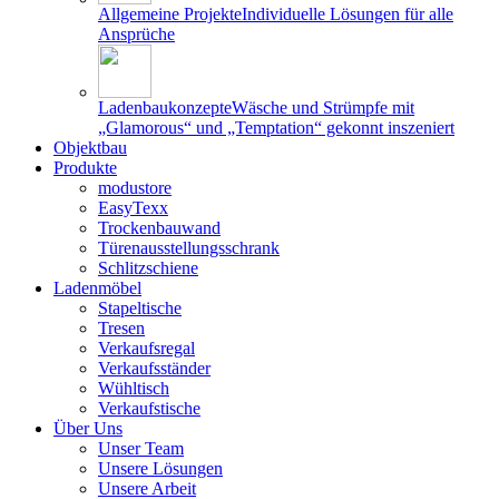
Allgemeine Projekte
Individuelle Lösungen für alle
Ansprüche
Ladenbaukonzepte
Wäsche und Strümpfe mit
„Glamorous“ und „Temptation“ gekonnt inszeniert
Objektbau
Produkte
modustore
EasyTexx
Trockenbauwand
Türenausstellungsschrank
Schlitzschiene
Ladenmöbel
Stapeltische
Tresen
Verkaufsregal
Verkaufsständer
Wühltisch
Verkaufstische
Über Uns
Unser Team
Unsere Lösungen
Unsere Arbeit