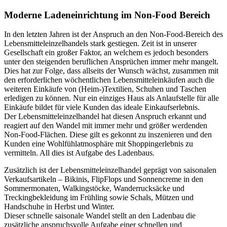
Moderne Ladeneinrichtung im Non-Food Bereich
In den letzten Jahren ist der Anspruch an den Non-Food-Bereich des
Lebensmitteleinzelhandels stark gestiegen. Zeit ist in unserer
Gesellschaft ein großer Faktor, an welchem es jedoch besonders
unter den steigenden beruflichen Ansprüchen immer mehr mangelt.
Dies hat zur Folge, dass allseits der Wunsch wächst, zusammen mit
den erforderlichen wöchentlichen Lebensmitteleinkäufen auch die
weiteren Einkäufe von (Heim-)Textilien, Schuhen und Taschen
erledigen zu können. Nur ein einziges Haus als Anlaufstelle für alle
Einkäufe bildet für viele Kunden das ideale Einkaufserlebnis.
Der Lebensmitteleinzelhandel hat diesen Anspruch erkannt und
reagiert auf den Wandel mit immer mehr und größer werdenden
Non-Food-Flächen. Diese gilt es gekonnt zu inszenieren und den
Kunden eine Wohlfühlatmosphäre mit Shoppingerlebnis zu
vermitteln. All dies ist Aufgabe des Ladenbaus.
Zusätzlich ist der Lebensmitteleinzelhandel geprägt von saisonalen
Verkaufsartikeln – Bikinis, FlipFlops und Sonnencreme in den
Sommermonaten, Walkingstöcke, Wanderrucksäcke und
Treckingbekleidung im Frühling sowie Schals, Mützen und
Handschuhe in Herbst und Winter.
Dieser schnelle saisonale Wandel stellt an den Ladenbau die
zusätzliche anspruchsvolle Aufgabe einer schnellen und