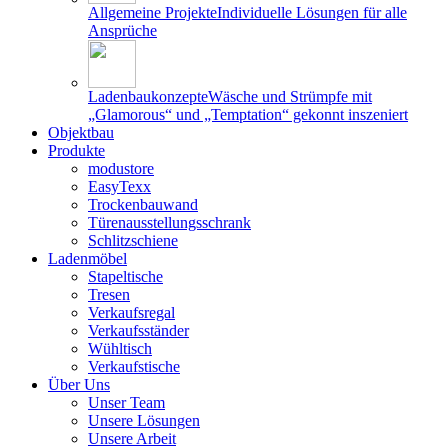
Allgemeine Projekte
Individuelle Lösungen für alle
Ansprüche
Ladenbaukonzepte
Wäsche und Strümpfe mit
„Glamorous“ und „Temptation“ gekonnt inszeniert
Objektbau
Produkte
modustore
EasyTexx
Trockenbauwand
Türenausstellungsschrank
Schlitzschiene
Ladenmöbel
Stapeltische
Tresen
Verkaufsregal
Verkaufsständer
Wühltisch
Verkaufstische
Über Uns
Unser Team
Unsere Lösungen
Unsere Arbeit