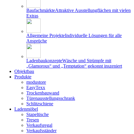
Baufachmärkte
Attraktive Ausstellungflächen mit vielen
Extras
Allgemeine Projekte
Individuelle Lösungen für alle
Ansprüche
Ladenbaukonzepte
Wäsche und Strümpfe mit
„Glamorous“ und „Temptation“ gekonnt inszeniert
Objektbau
Produkte
modustore
EasyTexx
Trockenbauwand
Türenausstellungsschrank
Schlitzschiene
Ladenmöbel
Stapeltische
Tresen
Verkaufsregal
Verkaufsständer